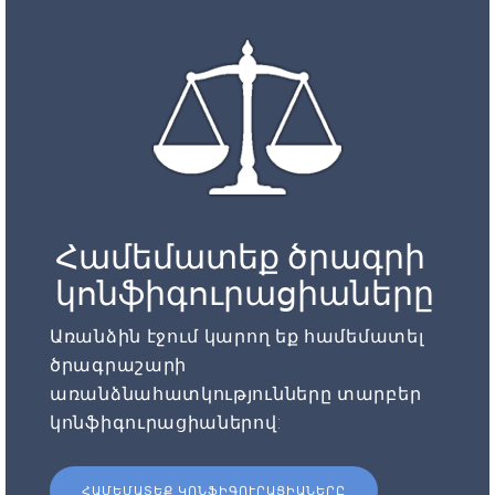
Համեմատեք ծրագրի
կոնֆիգուրացիաները
Առանձին էջում կարող եք համեմատել
ծրագրաշարի
առանձնահատկությունները տարբեր
կոնֆիգուրացիաներով:
ՀԱՄԵՄԱՏԵՔ ԿՈՆՖԻԳՈՒՐԱՑԻԱՆԵՐԸ