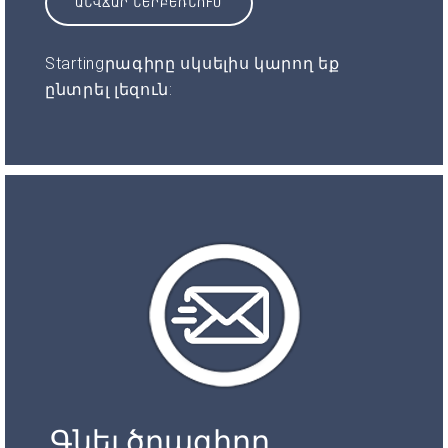
ԱՆՎՃԱՐ ՆԵՐԲԵՌՆՈՒՄ
Startingրագիրը սկսելիս կարող եք
ընտրել լեզուն:
Գնել ծրագիրը