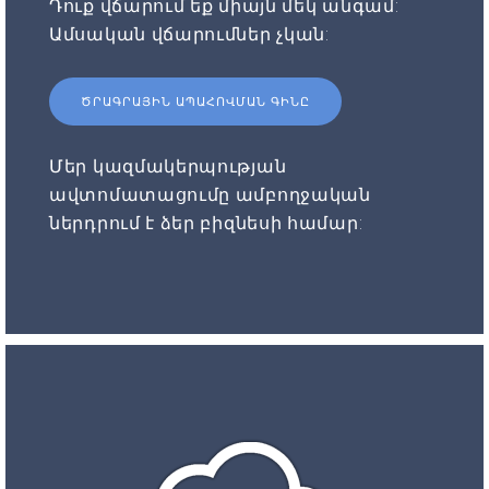
Դուք վճարում եք միայն մեկ անգամ:
Ամսական վճարումներ չկան:
ԾՐԱԳՐԱՅԻՆ ԱՊԱՀՈՎՄԱՆ ԳԻՆԸ
Մեր կազմակերպության
ավտոմատացումը ամբողջական
ներդրում է ձեր բիզնեսի համար: