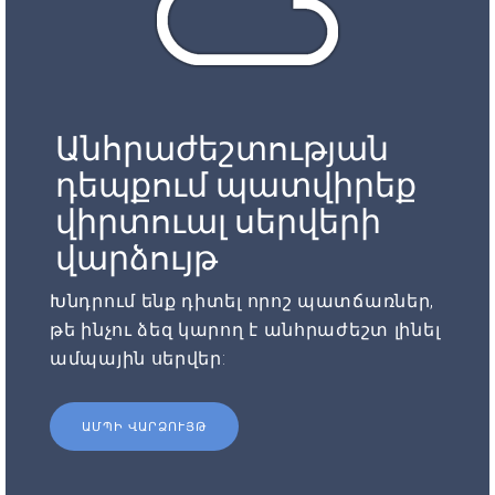
Անհրաժեշտության
դեպքում պատվիրեք
վիրտուալ սերվերի
վարձույթ
Խնդրում ենք դիտել որոշ պատճառներ,
թե ինչու ձեզ կարող է անհրաժեշտ լինել
ամպային սերվեր:
ԱՄՊԻ ՎԱՐՁՈՒՅԹ