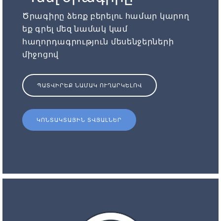
Ծրագիրը ձեռք բերելու համար կարող
եք գրել մեզ նամակ կամ
հաղորդագրություն մեսենջերների
միջոցով
ՊԱՏՎԻՐԵՔ ՆԱՄԱԿ ՈՒՂԱՐԿԵԼՈՎ
ԿՈՆՏԱԿՏԱՅԻՆ ՏՎՅԱԼՆԵՐ