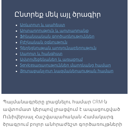
Ընտրեք մեկ այլ ծրագիր
Առևտուր և պահեստ
Արտադրություն և արտադրանք
Ֆինանսական գործառնություններ
Բժշկական օգնություն
Գեղեցկության արդյունաբերություն
Սպորտ և հանգիստ
Ավտոմեքենաներ և առաքում
Servicesառայություններ մարդկանց համար
Յուրաքանչյուր կազմակերպության համար
Պայմանագրերը լրացնելու համար CRM-ն
ավտոմատ կերպով լրացվում է ապացուցված
Ունիվերսալ Հաշվապահական Համակարգ
ծրագրում բոլոր անհրաժեշտ գործառույթների