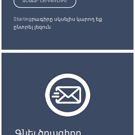
ԱՆՎՃԱՐ ՆԵՐԲԵՌՆՈՒՄ
Startingրագիրը սկսելիս կարող եք
ընտրել լեզուն:
Գնել ծրագիրը