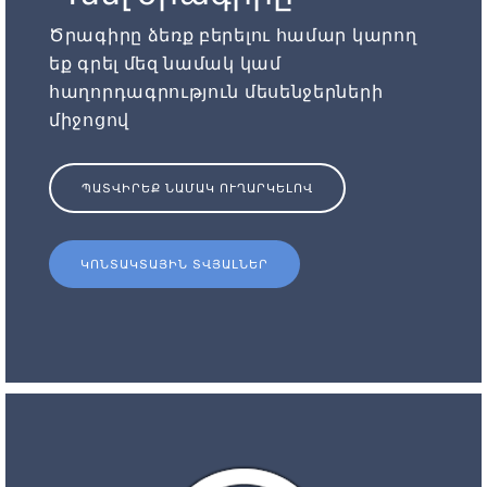
Ծրագիրը ձեռք բերելու համար կարող
եք գրել մեզ նամակ կամ
հաղորդագրություն մեսենջերների
միջոցով
ՊԱՏՎԻՐԵՔ ՆԱՄԱԿ ՈՒՂԱՐԿԵԼՈՎ
ԿՈՆՏԱԿՏԱՅԻՆ ՏՎՅԱԼՆԵՐ