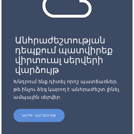
Անհրաժեշտության
դեպքում պատվիրեք
վիրտուալ սերվերի
վարձույթ
Խնդրում ենք դիտել որոշ պատճառներ,
թե ինչու ձեզ կարող է անհրաժեշտ լինել
ամպային սերվեր:
ԱՄՊԻ ՎԱՐՁՈՒՅԹ