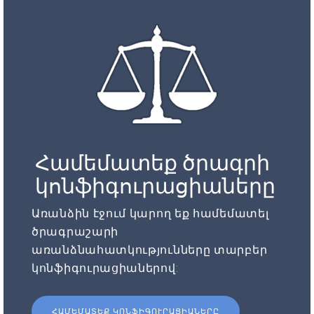
Համեմատեք ծրագրի
կոնֆիգուրացիաները
Առանձին էջում կարող եք համեմատել
ծրագրաշարի
առանձնահատկությունները տարբեր
կոնֆիգուրացիաներով:
ՀԱՄԵՄԱՏԵՔ ԿՈՆՖԻԳՈՒՐԱՑԻԱՆԵՐԸ