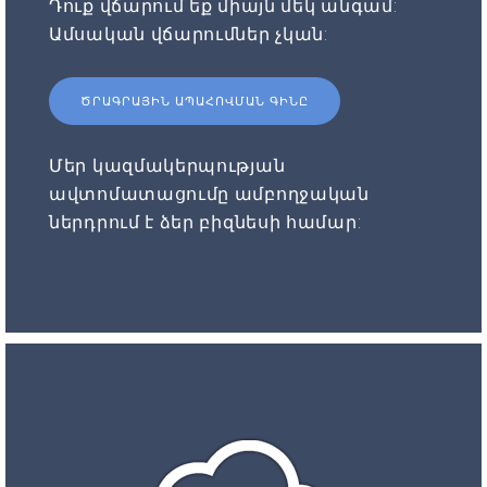
Դուք վճարում եք միայն մեկ անգամ:
Ամսական վճարումներ չկան:
ԾՐԱԳՐԱՅԻՆ ԱՊԱՀՈՎՄԱՆ ԳԻՆԸ
Մեր կազմակերպության
ավտոմատացումը ամբողջական
ներդրում է ձեր բիզնեսի համար: