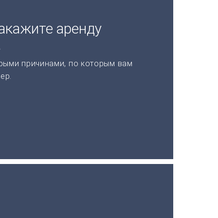
акажите аренду
а
рыми причинами, по которым вам
ер.