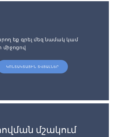
րող եք գրել մեզ նամակ կամ
ի միջոցով
ԿՈՆՏԱԿՏԱՅԻՆ ՏՎՅԱԼՆԵՐ
ովման մշակում