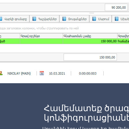
Համեմատեք ծրագ
կոնֆիգուրացիան
Առանձին էջում կարող եք համե