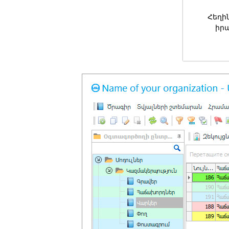
Հեղի
իր