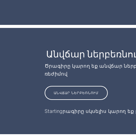
Անվճար ներբեռնո
Ծրագիրը կարող եք անվճար ներ
ռեժիմով
ԱՆՎՃԱՐ ՆԵՐԲԵՌՆՈՒՄ
Startingրագիրը սկսելիս կարող եք 