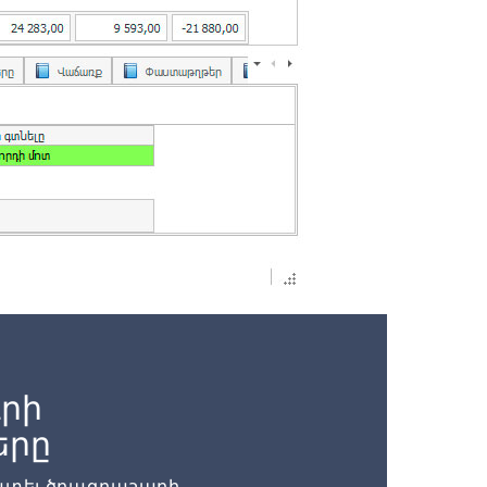
րի
երը
մատել ծրագրաշարի