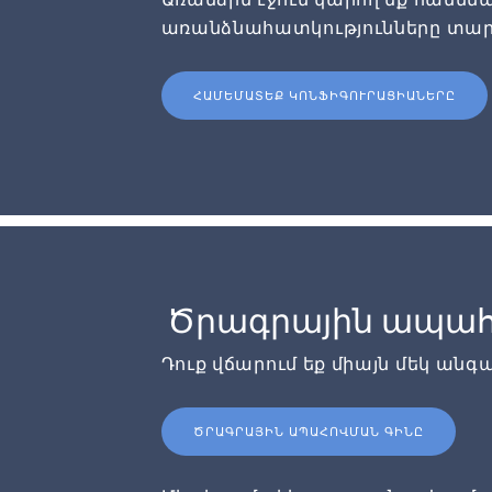
առանձնահատկությունները տար
ՀԱՄԵՄԱՏԵՔ ԿՈՆՖԻԳՈՒՐԱՑԻԱՆԵՐԸ
Ծրագրային ապահ
Դուք վճարում եք միայն մեկ անգ
ԾՐԱԳՐԱՅԻՆ ԱՊԱՀՈՎՄԱՆ ԳԻՆԸ