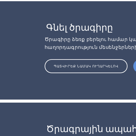
Գնել ծրագիրը
Ծրագիրը ձեռք բերելու համար կա
հաղորդագրություն մեսենջերներ
ՊԱՏՎԻՐԵՔ ՆԱՄԱԿ ՈՒՂԱՐԿԵԼՈՎ
Ծրագրային ապահ