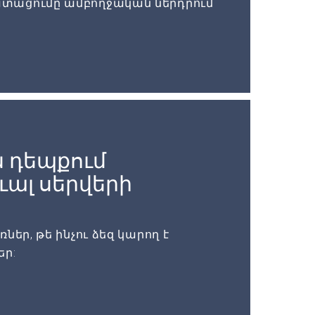
տացումը ամբողջական ներդրում
 դեպքում
ալ սերվերի
եր, թե ինչու ձեզ կարող է
եր: