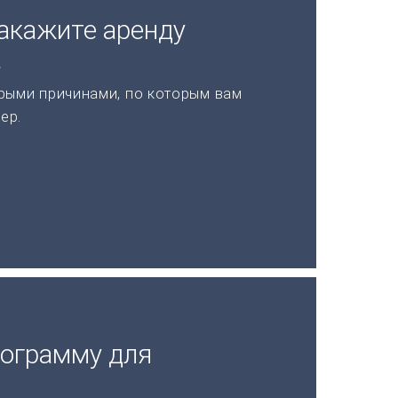
акажите аренду
а
рыми причинами, по которым вам
ер.
рограмму для