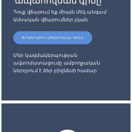
ապահովման գինը
Դուք վճարում եք միայն մեկ անգամ:
Ամսական վճարումներ չկան:
ԾՐԱԳՐԱՅԻՆ ԱՊԱՀՈՎՄԱՆ ԳԻՆԸ
Մեր կազմակերպության
ավտոմատացումը ամբողջական
ներդրում է ձեր բիզնեսի համար: