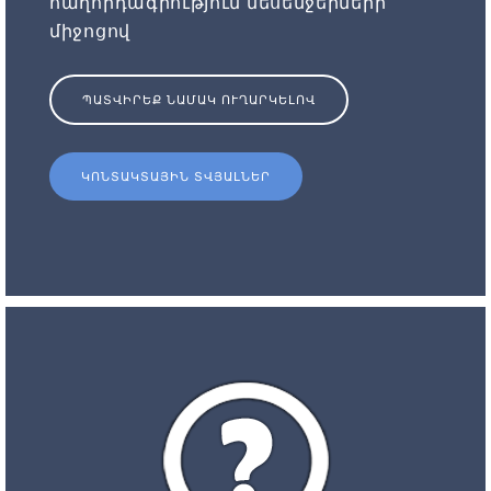
հաղորդագրություն մեսենջերների
միջոցով
ՊԱՏՎԻՐԵՔ ՆԱՄԱԿ ՈՒՂԱՐԿԵԼՈՎ
ԿՈՆՏԱԿՏԱՅԻՆ ՏՎՅԱԼՆԵՐ