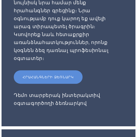
նույնիսկ նրա համար մենք
հրահանգներ գրեցինք։ Նրա
օգնությամբ դուք կարող եք ավելի
արագ տիրապետել ծրագրին։
Կսովորեք նաև հետաքրքիր
առանձնահատկություններ, որոնք
կօգնեն ձեզ դառնալ պրոֆեսիոնալ
օգտատեր։
ՀՐԱՀԱՆԳՆԵՐԻ ՁԵՌՆԱՐԿ
Դեմո տարբերակ ինտերակտիվ
օգտագործողի ձեռնարկով