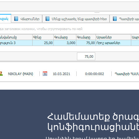
Համեմատեք ծրագ
կոնֆիգուրացիան
Առանձին էջում կարող եք համե