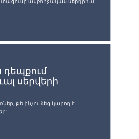
տացումը ամբողջական ներդրում
 դեպքում
ալ սերվերի
եր, թե ինչու ձեզ կարող է
եր: