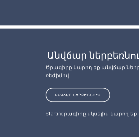
Անվճար ներբեռնո
Ծրագիրը կարող եք անվճար ներ
ռեժիմով
ԱՆՎՃԱՐ ՆԵՐԲԵՌՆՈՒՄ
Startingրագիրը սկսելիս կարող եք 