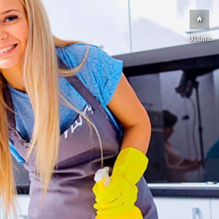
Մենյու