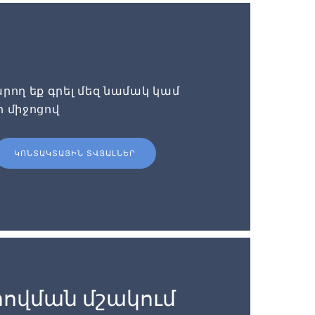
րող եք գրել մեզ նամակ կամ
ի միջոցով
ԿՈՆՏԱԿՏԱՅԻՆ ՏՎՅԱԼՆԵՐ
ովման մշակում