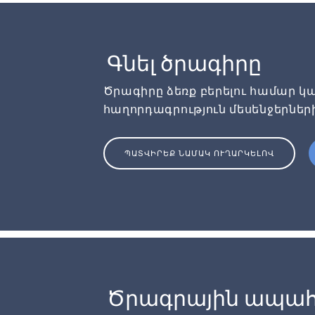
Գնել ծրագիրը
Ծրագիրը ձեռք բերելու համար կա
հաղորդագրություն մեսենջերներ
ՊԱՏՎԻՐԵՔ ՆԱՄԱԿ ՈՒՂԱՐԿԵԼՈՎ
Ծրագրային ապահ