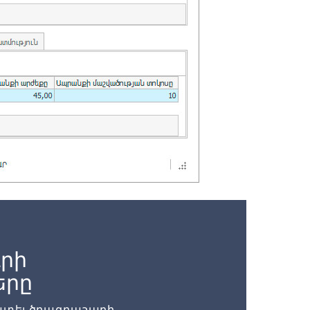
րի
երը
մատել ծրագրաշարի