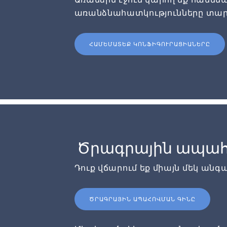
առանձնահատկությունները տար
ՀԱՄԵՄԱՏԵՔ ԿՈՆՖԻԳՈՒՐԱՑԻԱՆԵՐԸ
Ծրագրային ապահ
Դուք վճարում եք միայն մեկ անգ
ԾՐԱԳՐԱՅԻՆ ԱՊԱՀՈՎՄԱՆ ԳԻՆԸ