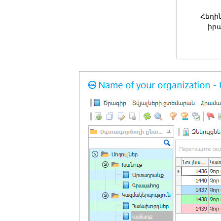
Հեղի
իր