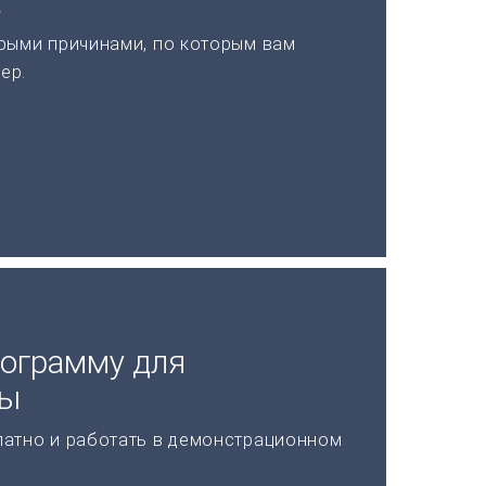
а
рыми причинами, по которым вам
ер.
рограмму для
ды
латно и работать в демонстрационном