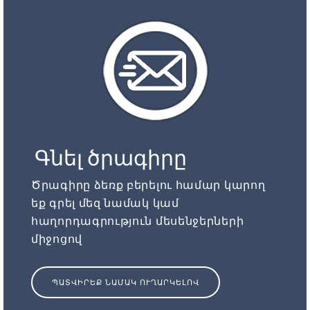
Գնել ծրագիրը
Ծրագիրը ձեռք բերելու համար կարող
եք գրել մեզ նամակ կամ
հաղորդագրություն մեսենջերների
միջոցով
ՊԱՏՎԻՐԵՔ ՆԱՄԱԿ ՈՒՂԱՐԿԵԼՈՎ