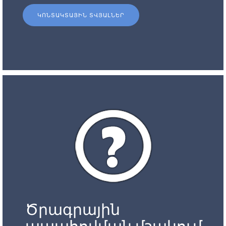
ԿՈՆՏԱԿՏԱՅԻՆ ՏՎՅԱԼՆԵՐ
Ծրագրային