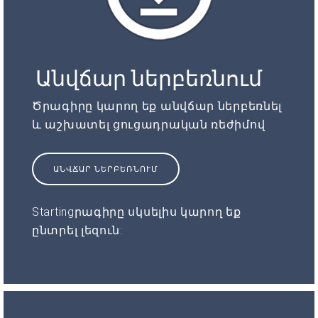
Անվճար ներբեռնում
Ծրագիրը կարող եք անվճար ներբեռնել
և աշխատել ցուցադրական ռեժիմով
ԱՆՎՃԱՐ ՆԵՐԲԵՌՆՈՒՄ
Startingրագիրը սկսելիս կարող եք
ընտրել լեզուն: