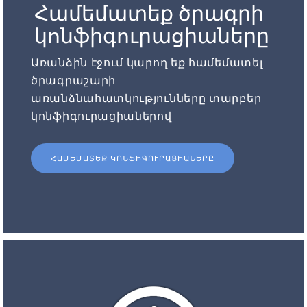
Համեմատեք ծրագրի
կոնֆիգուրացիաները
Առանձին էջում կարող եք համեմատել
ծրագրաշարի
առանձնահատկությունները տարբեր
կոնֆիգուրացիաներով:
ՀԱՄԵՄԱՏԵՔ ԿՈՆՖԻԳՈՒՐԱՑԻԱՆԵՐԸ