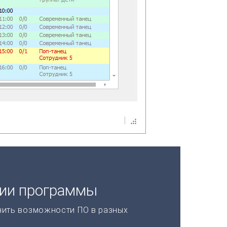
ции программы
нить возможности ПО в разных