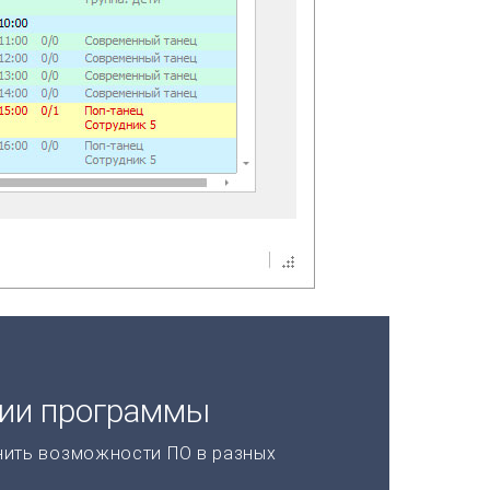
ции программы
нить возможности ПО в разных