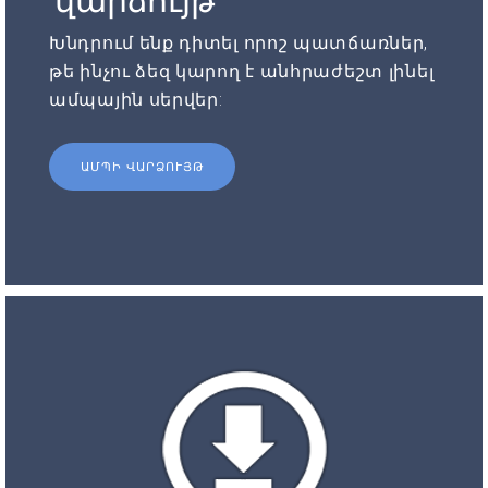
վարձույթ
Խնդրում ենք դիտել որոշ պատճառներ,
թե ինչու ձեզ կարող է անհրաժեշտ լինել
ամպային սերվեր:
ԱՄՊԻ ՎԱՐՁՈՒՅԹ