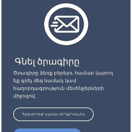
Գնել ծրագիրը
Ծրագիրը ձեռք բերելու համար կարող
եք գրել մեզ նամակ կամ
հաղորդագրություն մեսենջերների
միջոցով
ՊԱՏՎԻՐԵՔ ՆԱՄԱԿ ՈՒՂԱՐԿԵԼՈՎ