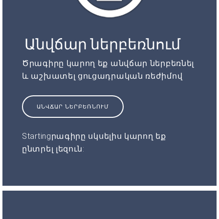
Անվճար ներբեռնում
Ծրագիրը կարող եք անվճար ներբեռնել
և աշխատել ցուցադրական ռեժիմով
ԱՆՎՃԱՐ ՆԵՐԲԵՌՆՈՒՄ
Startingրագիրը սկսելիս կարող եք
ընտրել լեզուն: