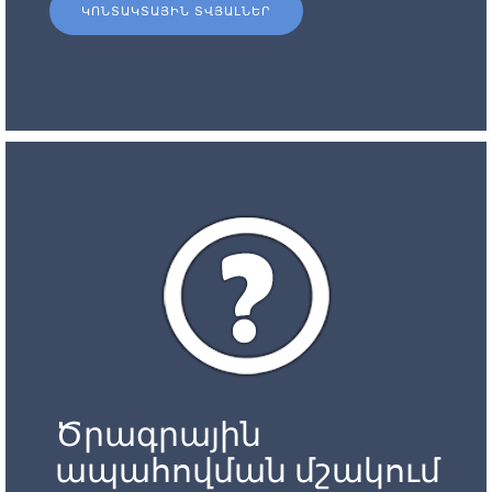
ԿՈՆՏԱԿՏԱՅԻՆ ՏՎՅԱԼՆԵՐ
Ծրագրային
ապահովման մշակում