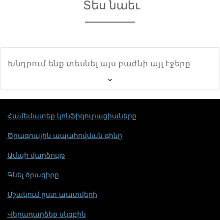
Տես նաեւ
Խնդրում ենք տեսնել այս բաժնի այլ էջերը
Համեմատեք կոնֆիգուրացիաները
Ծրագրային ապահովման գինը
Ամպի վարձույթ
Գնել ծրագիրը
Մշակում ըստ պատվերի
Վերադարձեք սկզբին