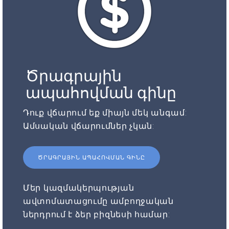
Ծրագրային
ապահովման գինը
Դուք վճարում եք միայն մեկ անգամ:
Ամսական վճարումներ չկան:
ԾՐԱԳՐԱՅԻՆ ԱՊԱՀՈՎՄԱՆ ԳԻՆԸ
Մեր կազմակերպության
ավտոմատացումը ամբողջական
ներդրում է ձեր բիզնեսի համար: