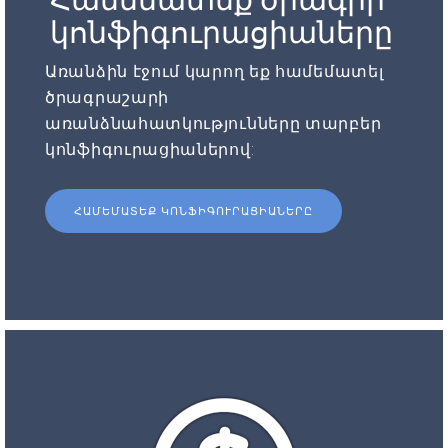
կոնֆիգուրացիաները
Առանձին էջում կարող եք համեմատել
ծրագրաշարի
առանձնահատկությունները տարբեր
կոնֆիգուրացիաներով:
ՀԱՄԵՄԱՏԵՔ ԿՈՆՖԻԳՈՒՐԱՑԻԱՆԵՐԸ