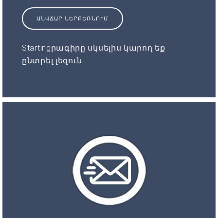
ԱՆՎՃԱՐ ՆԵՐԲԵՌՆՈՒՄ
Startingրագիրը սկսելիս կարող եք
ընտրել լեզուն: