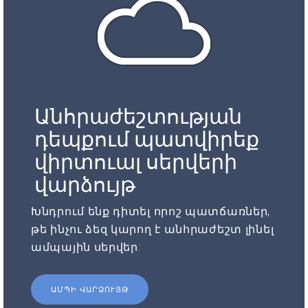
Անհրաժեշտության
դեպքում պատվիրեք
վիրտուալ սերվերի
վարձույթ
Խնդրում ենք դիտել որոշ պատճառներ,
թե ինչու ձեզ կարող է անհրաժեշտ լինել
ամպային սերվեր:
ԱՄՊԻ ՎԱՐՁՈՒՅԹ