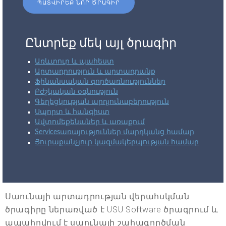
ՊԱՏՎԻՐԵՔ ՆՈՐ ԾՐԱԳԻՐ
Ընտրեք մեկ այլ ծրագիր
Առևտուր և պահեստ
Արտադրություն և արտադրանք
Ֆինանսական գործառնություններ
Բժշկական օգնություն
Գեղեցկության արդյունաբերություն
Սպորտ և հանգիստ
Ավտոմեքենաներ և առաքում
Servicesառայություններ մարդկանց համար
Յուրաքանչյուր կազմակերպության համար
Սաունայի արտադրության վերահսկման
ծրագիրը ներառված է USU Software ծրագրում և
ապահովում է սաունայի շահագործման