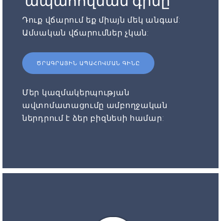
ապահովման գինը
Դուք վճարում եք միայն մեկ անգամ:
Ամսական վճարումներ չկան:
ԾՐԱԳՐԱՅԻՆ ԱՊԱՀՈՎՄԱՆ ԳԻՆԸ
Մեր կազմակերպության
ավտոմատացումը ամբողջական
ներդրում է ձեր բիզնեսի համար: