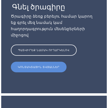
Գնել ծրագիրը
Ծրագիրը ձեռք բերելու համար կարող
եք գրել մեզ նամակ կամ
հաղորդագրություն մեսենջերների
միջոցով
ՊԱՏՎԻՐԵՔ ՆԱՄԱԿ ՈՒՂԱՐԿԵԼՈՎ
ԿՈՆՏԱԿՏԱՅԻՆ ՏՎՅԱԼՆԵՐ