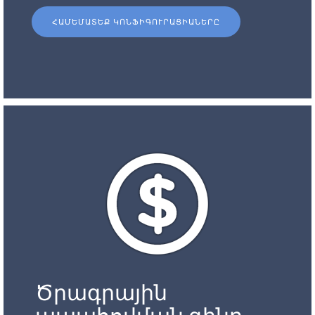
ՀԱՄԵՄԱՏԵՔ ԿՈՆՖԻԳՈՒՐԱՑԻԱՆԵՐԸ
Ծրագրային