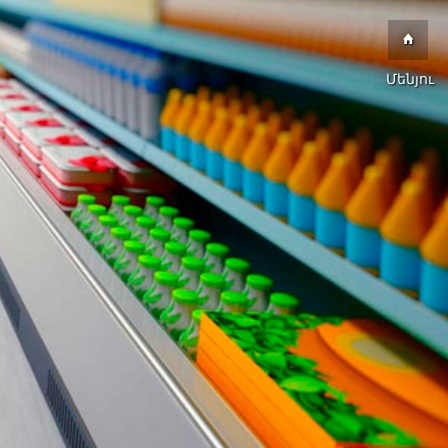
Մենյու