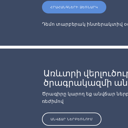
ՀՐԱՀԱՆԳՆԵՐԻ ՁԵՌՆԱՐԿ
Դեմո տարբերակ ինտերակտիվ օ
Առևտրի վերլուծու
ծրագրակազմի անվ
Ծրագիրը կարող եք անվճար ներ
ռեժիմով
ԱՆՎՃԱՐ ՆԵՐԲԵՌՆՈՒՄ