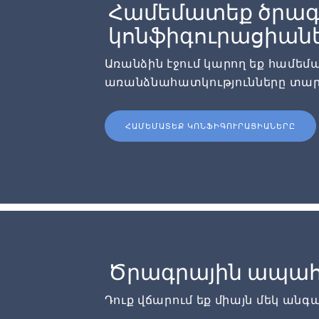
Համեմատեք ծրագ
կոնֆիգուրացիան
Առանձին էջում կարող եք համե
առանձնահատկությունները տար
ՀԱՄԵՄԱՏԵՔ ԿՈՆՖԻԳՈՒՐԱՑԻԱՆԵՐԸ
Ծրագրային ապահ
Դուք վճարում եք միայն մեկ անգ