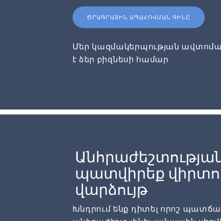
ԾՐԱԳՐԱՅԻՆ ԱՊԱՀՈՎՄԱՆ ԳԻՆԸ
Մեր կազմակերպության ավտոմա
է ձեր բիզնեսի համար:
Անհրաժեշտության
պատվիրեք վիրտու
վարձույթ
Խնդրում ենք դիտել որոշ պատճառն