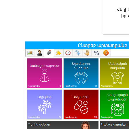
Հեղի
իր