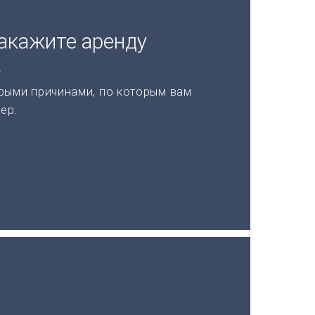
акажите аренду
а
рыми причинами, по которым вам
ер.