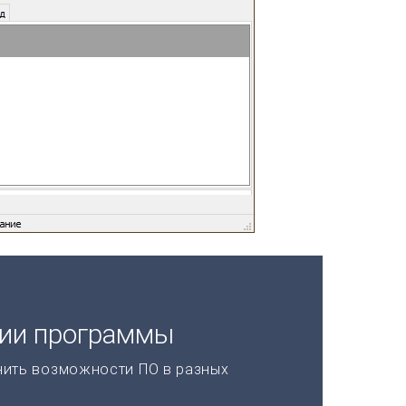
ции программы
нить возможности ПО в разных