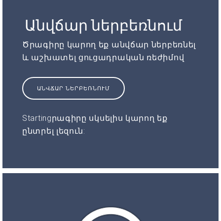
Անվճար ներբեռնում
Ծրագիրը կարող եք անվճար ներբեռնել
և աշխատել ցուցադրական ռեժիմով
ԱՆՎՃԱՐ ՆԵՐԲԵՌՆՈՒՄ
Startingրագիրը սկսելիս կարող եք
ընտրել լեզուն: