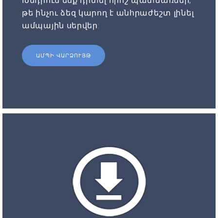
Խնդրում ենք դիտել որոշ պատճառներ,
թե ինչու ձեզ կարող է անհրաժեշտ լինել
ամպային սերվեր:
ԱՄՊԻ ՎԱՐՁՈՒՅԹ