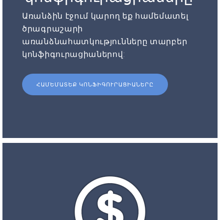
Առանձին էջում կարող եք համեմատել
ծրագրաշարի
առանձնահատկությունները տարբեր
կոնֆիգուրացիաներով:
ՀԱՄԵՄԱՏԵՔ ԿՈՆՖԻԳՈՒՐԱՑԻԱՆԵՐԸ