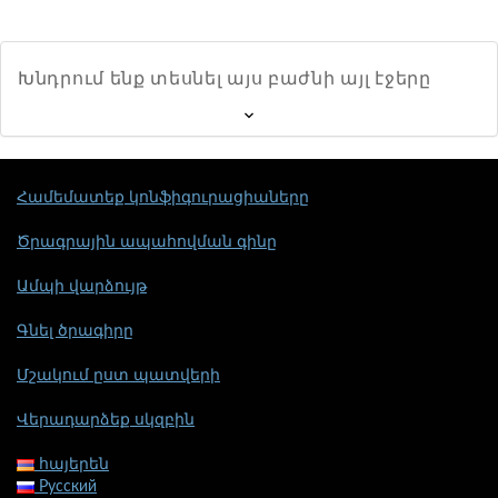
Խնդրում ենք տեսնել այս բաժնի այլ էջերը
Համեմատեք կոնֆիգուրացիաները
Ծրագրային ապահովման գինը
Ամպի վարձույթ
Գնել ծրագիրը
Մշակում ըստ պատվերի
Վերադարձեք սկզբին
հայերեն
Русский