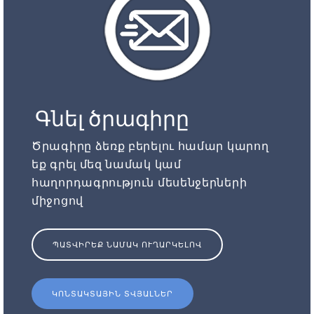
Գնել ծրագիրը
Ծրագիրը ձեռք բերելու համար կարող
եք գրել մեզ նամակ կամ
հաղորդագրություն մեսենջերների
միջոցով
ՊԱՏՎԻՐԵՔ ՆԱՄԱԿ ՈՒՂԱՐԿԵԼՈՎ
ԿՈՆՏԱԿՏԱՅԻՆ ՏՎՅԱԼՆԵՐ