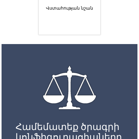
Վստահության նշան
Համեմատեք ծրագրի
կոնֆիգուրացիաները