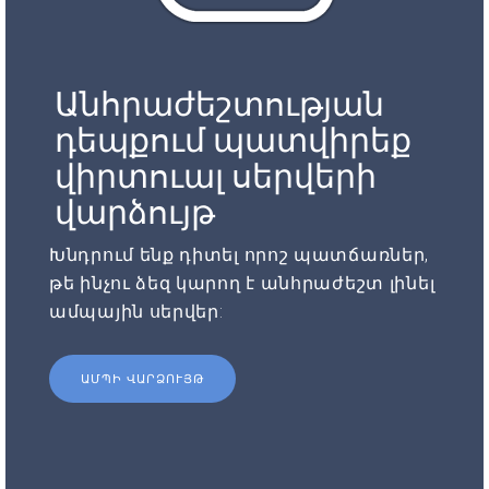
Անհրաժեշտության
դեպքում պատվիրեք
վիրտուալ սերվերի
վարձույթ
Խնդրում ենք դիտել որոշ պատճառներ,
թե ինչու ձեզ կարող է անհրաժեշտ լինել
ամպային սերվեր:
ԱՄՊԻ ՎԱՐՁՈՒՅԹ