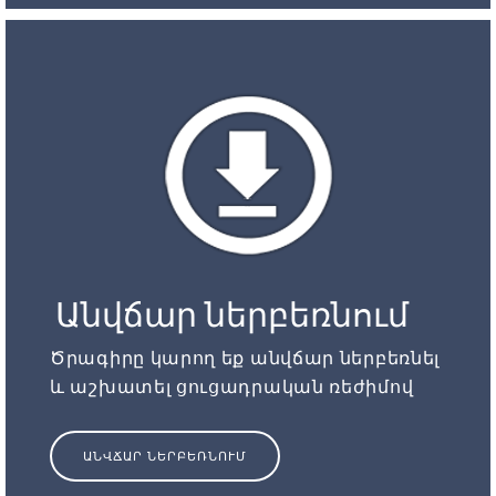
Անվճար ներբեռնում
Ծրագիրը կարող եք անվճար ներբեռնել
և աշխատել ցուցադրական ռեժիմով
ԱՆՎՃԱՐ ՆԵՐԲԵՌՆՈՒՄ