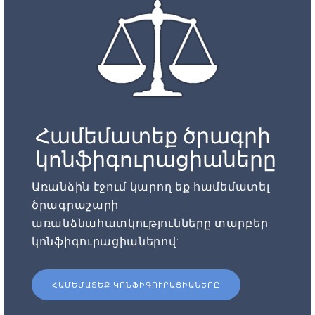
Համեմատեք ծրագրի
կոնֆիգուրացիաները
Առանձին էջում կարող եք համեմատել
ծրագրաշարի
առանձնահատկությունները տարբեր
կոնֆիգուրացիաներով:
ՀԱՄԵՄԱՏԵՔ ԿՈՆՖԻԳՈՒՐԱՑԻԱՆԵՐԸ