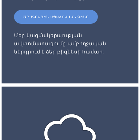
ԾՐԱԳՐԱՅԻՆ ԱՊԱՀՈՎՄԱՆ ԳԻՆԸ
Մեր կազմակերպության
ավտոմատացումը ամբողջական
ներդրում է ձեր բիզնեսի համար: