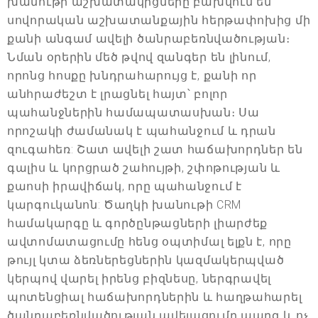
խանութի աշխատակիցները բախվում են
սովորական աշխատանքային հերթափոխից մի
քանի անգամ ավելի ծանրաբեռնվածության։
Նման օրերին մեծ թվով զանգեր են լինում,
որոնց հոսքը խնդրահարույց է, քանի որ
անհրաժեշտ է լրացնել հայտ՝ բոլոր
պահանջներին համապատասխան։ Սա
որոշակի ժամանակ է պահանջում և դրան
զուգահեռ: Շատ ավելի շատ հաճախորդներ են
գալիս և կորցրած շահույթի, շփոթության և
քաոսի իրավիճակ, որը պահանջում է
կարգուկանոն: Ծաղկի խանութի CRM
համակարգը և գործընթացների լիարժեք
ավտոմատացումը հենց օպտիմալ ելքն է, որը
թույլ կտա ձեռներեցներին կազմակերպված
կերպով վարել իրենց բիզնեսը, ներգրավել
պոտենցիալ հաճախորդներին և հաղթահարել
ծանրաբեռնվածության ավելացումը պարզ և ոչ