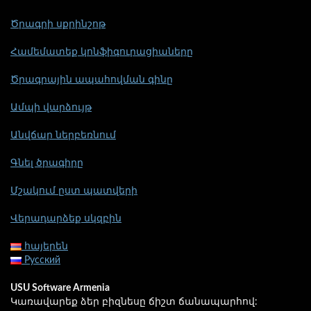
Ծրագրի սքրինշոթ
Համեմատեք կոնֆիգուրացիաները
Ծրագրային ապահովման գինը
Ամպի վարձույթ
Անվճար ներբեռնում
Գնել ծրագիրը
Մշակում ըստ պատվերի
Վերադարձեք սկզբին
հայերեն
Русский
USU Software Armenia
Կառավարեք ձեր բիզնեսը ճիշտ ճանապարհով: