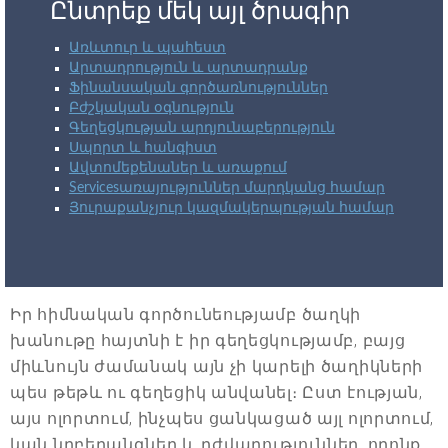
Ընտրեք մեկ այլ ծրագիր
Առևտուր և պահեստ
Արտադրություն և արտադրանք
Ֆինանսական գործառնություններ
Բժշկական օգնություն
Գեղեցկության արդյունաբերություն
Սպորտ և հանգիստ
Ավտոմեքենաներ և առաքում
Servicesառայություններ մարդկանց համար
Յուրաքանչյուր կազմակերպության համար
Իր հիմնական գործունեությամբ ծաղկի
խանութը հայտնի է իր գեղեցկությամբ, բայց
միևնույն ժամանակ այն չի կարելի ծաղիկների
պես թեթև ու գեղեցիկ անվանել։ Ըստ էության,
այս ոլորտում, ինչպես ցանկացած այլ ոլորտում,
կան նրբերանգներ և դժվարություններ, որոնք