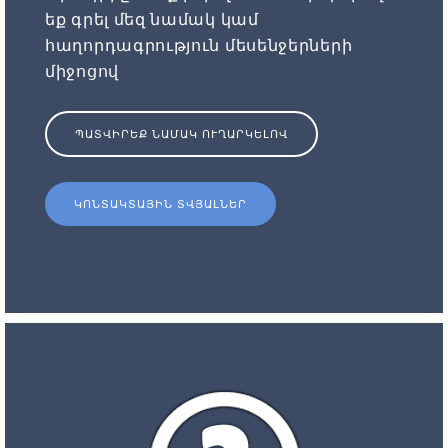
եք գրել մեզ նամակ կամ
հաղորդագրություն մեսենջերների
միջոցով
ՊԱՏՎԻՐԵՔ ՆԱՄԱԿ ՈՒՂԱՐԿԵԼՈՎ
ԿՈՆՏԱԿՏԱՅԻՆ ՏՎՅԱԼՆԵՐ