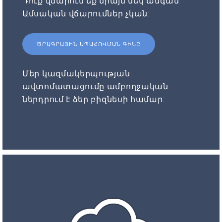
Դուք վճարում եք միայն մեկ անգամ:
Ամսական վճարումներ չկան:
ԾՐԱԳՐԱՅԻՆ ԱՊԱՀՈՎՄԱՆ ԳԻՆԸ
Մեր կազմակերպության
ավտոմատացումը ամբողջական
ներդրում է ձեր բիզնեսի համար: