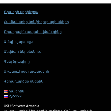
Ծրագրի սքրինշոթ
Համեմատեք կոնֆիգուրացիաները
Ծրագրային ապահովման գինը
Ամպի վարձույթ
Անվճար ներբեռնում
Գնել ծրագիրը
Մշակում ըստ պատվերի
Վերադարձեք սկզբին
հայերեն
Русский
USU Software Armenia