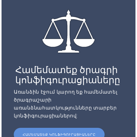
Համեմատեք ծրագրի
կոնֆիգուրացիաները
Առանձին էջում կարող եք համեմատել
ծրագրաշարի
առանձնահատկությունները տարբեր
կոնֆիգուրացիաներով:
ՀԱՄԵՄԱՏԵՔ ԿՈՆՖԻԳՈՒՐԱՑԻԱՆԵՐԸ