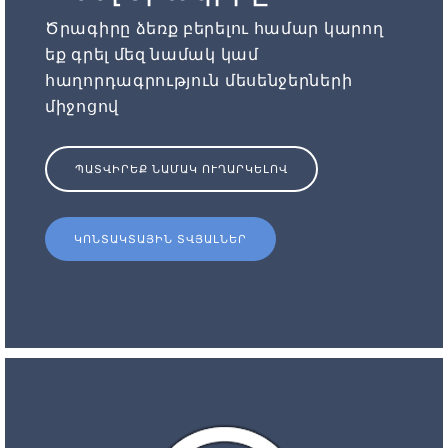
Ծրագիրը ձեռք բերելու համար կարող
եք գրել մեզ նամակ կամ
հաղորդագրություն մեսենջերների
միջոցով
ՊԱՏՎԻՐԵՔ ՆԱՄԱԿ ՈՒՂԱՐԿԵԼՈՎ
ԿՈՆՏԱԿՏԱՅԻՆ ՏՎՅԱԼՆԵՐ