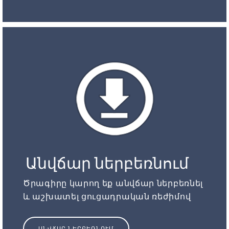
Անվճար ներբեռնում
Ծրագիրը կարող եք անվճար ներբեռնել
և աշխատել ցուցադրական ռեժիմով
ԱՆՎՃԱՐ ՆԵՐԲԵՌՆՈՒՄ