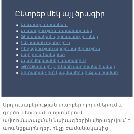
Ընտրեք մեկ այլ ծրագիր
Առևտուր և պահեստ
Արտադրություն և արտադրանք
Ֆինանսական գործառնություններ
Բժշկական օգնություն
Գեղեցկության արդյունաբերություն
Սպորտ և հանգիստ
Ավտոմեքենաներ և առաքում
Servicesառայություններ մարդկանց համար
Յուրաքանչյուր կազմակերպության համար
Արդյունաբերության տարբեր ոլորտներում և
գործունեության ոլորտներում
ավտոմատացման նախագծերին վերագրվում է
առանցքային դեր, ինչը ժամանակակից