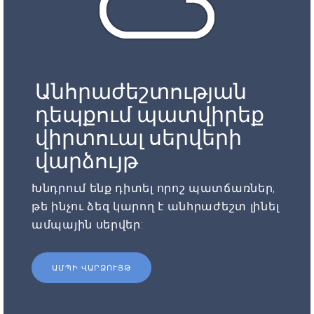
Անհրաժեշտության
դեպքում պատվիրեք
վիրտուալ սերվերի
վարձույթ
Խնդրում ենք դիտել որոշ պատճառներ,
թե ինչու ձեզ կարող է անհրաժեշտ լինել
ամպային սերվեր:
ԱՄՊԻ ՎԱՐՁՈՒՅԹ