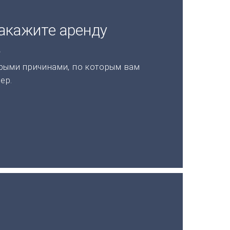
акажите аренду
а
рыми причинами, по которым вам
ер.