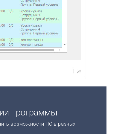
ции программы
нить возможности ПО в разных