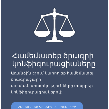
Համեմատեք ծրագրի
կոնֆիգուրացիաները
Առանձին էջում կարող եք համեմատել
ծրագրաշարի
առանձնահատկությունները տարբեր
կոնֆիգուրացիաներով:
ՀԱՄԵՄԱՏԵՔ ԿՈՆՖԻԳՈՒՐԱՑԻԱՆԵՐԸ