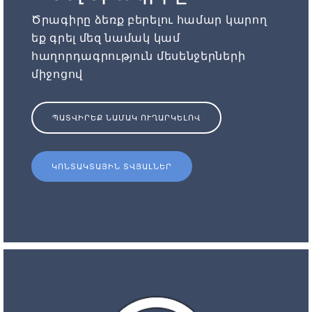
Ծրագիրը ձեռք բերելու համար կարող
եք գրել մեզ նամակ կամ
հաղորդագրություն մեսենջերների
միջոցով
ՊԱՏՎԻՐԵՔ ՆԱՄԱԿ ՈՒՂԱՐԿԵԼՈՎ
ԿՈՆՏԱԿՏԱՅԻՆ ՏՎՅԱԼՆԵՐ