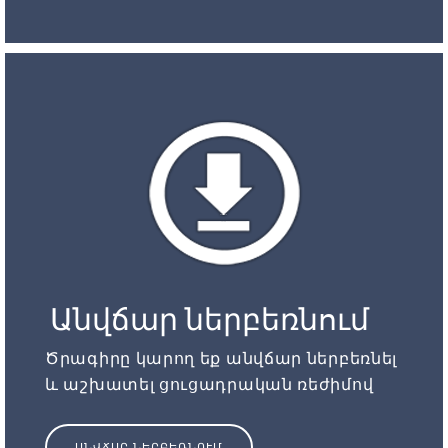
Անվճար ներբեռնում
Ծրագիրը կարող եք անվճար ներբեռնել
և աշխատել ցուցադրական ռեժիմով
ԱՆՎՃԱՐ ՆԵՐԲԵՌՆՈՒՄ