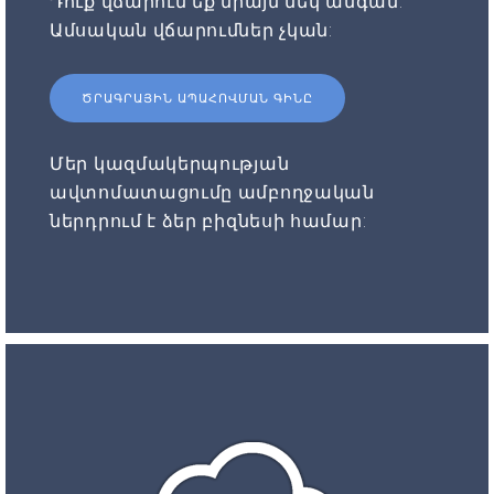
Դուք վճարում եք միայն մեկ անգամ:
Ամսական վճարումներ չկան:
ԾՐԱԳՐԱՅԻՆ ԱՊԱՀՈՎՄԱՆ ԳԻՆԸ
Մեր կազմակերպության
ավտոմատացումը ամբողջական
ներդրում է ձեր բիզնեսի համար: