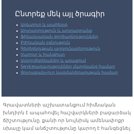
Ընտրեք մեկ այլ ծրագիր
Առևտուր և պահեստ
Արտադրություն և արտադրանք
Ֆինանսական գործառնություններ
Բժշկական օգնություն
Գեղեցկության արդյունաբերություն
Սպորտ և հանգիստ
Ավտոմեքենաներ և առաքում
Servicesառայություններ մարդկանց համար
Յուրաքանչյուր կազմակերպության համար
Գրավատների աշխատանքում հիմնական
խնդիրն է ապահովել հաշվարկների բացարձակ
ճիշտությունը, քանի որ նույնիսկ ամենափոքր
սխալը կամ անճշտությունը կարող է հանգեցնել