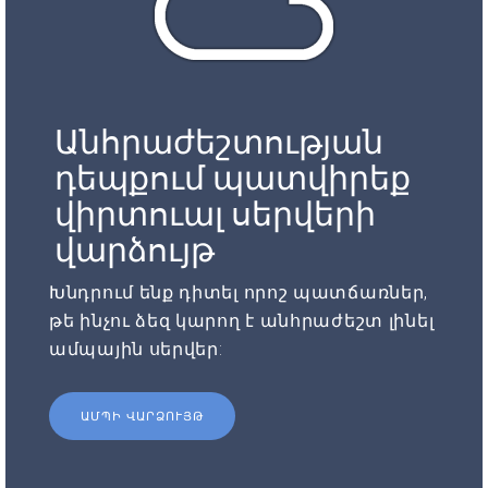
Անհրաժեշտության
դեպքում պատվիրեք
վիրտուալ սերվերի
վարձույթ
Խնդրում ենք դիտել որոշ պատճառներ,
թե ինչու ձեզ կարող է անհրաժեշտ լինել
ամպային սերվեր:
ԱՄՊԻ ՎԱՐՁՈՒՅԹ