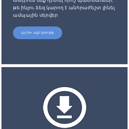
Խնդրում ենք դիտել որոշ պատճառներ,
թե ինչու ձեզ կարող է անհրաժեշտ լինել
ամպային սերվեր:
ԱՄՊԻ ՎԱՐՁՈՒՅԹ