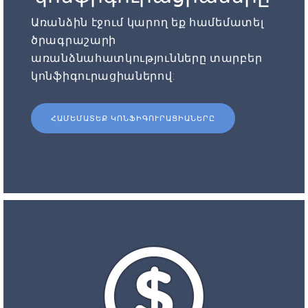
Առանձին էջում կարող եք համեմատել
ծրագրաշարի
առանձնահատկությունները տարբեր
կոնֆիգուրացիաներով:
ՀԱՄԵՄԱՏԵՔ ԿՈՆՖԻԳՈՒՐԱՑԻԱՆԵՐԸ