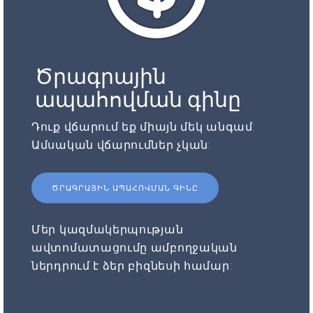
Ծրագրային
ապահովման գինը
Դուք վճարում եք միայն մեկ անգամ:
Ամսական վճարումներ չկան:
ԾՐԱԳՐԱՅԻՆ ԱՊԱՀՈՎՄԱՆ ԳԻՆԸ
Մեր կազմակերպության
ավտոմատացումը ամբողջական
ներդրում է ձեր բիզնեսի համար: