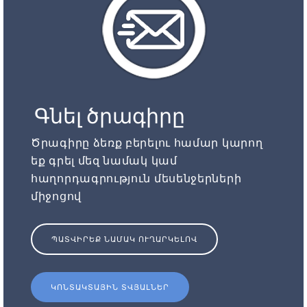
Գնել ծրագիրը
Ծրագիրը ձեռք բերելու համար կարող
եք գրել մեզ նամակ կամ
հաղորդագրություն մեսենջերների
միջոցով
ՊԱՏՎԻՐԵՔ ՆԱՄԱԿ ՈՒՂԱՐԿԵԼՈՎ
ԿՈՆՏԱԿՏԱՅԻՆ ՏՎՅԱԼՆԵՐ