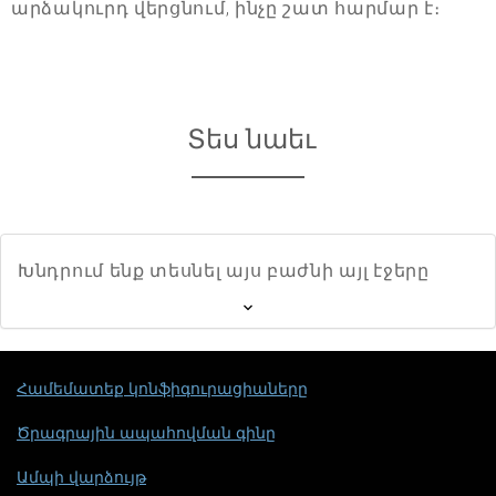
արձակուրդ վերցնում, ինչը շատ հարմար է։
Տես նաեւ
Խնդրում ենք տեսնել այս բաժնի այլ էջերը
Համեմատեք կոնֆիգուրացիաները
Ծրագրային ապահովման գինը
Ամպի վարձույթ