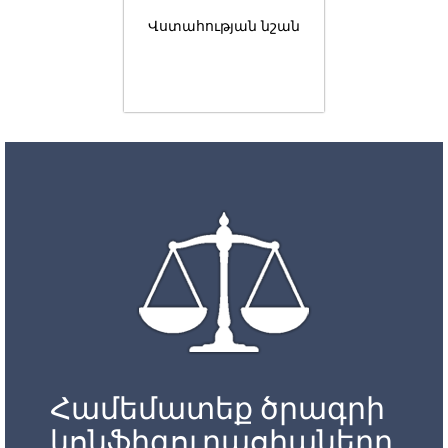
Վստահության նշան
Համեմատեք ծրագրի
կոնֆիգուրացիաները