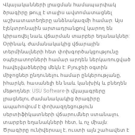
Վկայականների լրացման համապարփակ
ծրագիրը թույլ է տալիս ավտոմատացնել
աշխատատեղերը անձնակազմի համար: Այս
էլեկտրոնային արտադրանքով կարող են
կիրառվել նաև վճարման տարբեր եղանակներ:
Օրինակ, ժամանակակից վճարային
տերմինալների հետ փոխգործակցությունը
օպերատորների համար արդեն ներկառուցված
հավելվածներից մեկն է: Բյուջեի օգտին
միջոցներ ընդունելու համար ընկերությանը,
իհարկե, հասանելի են նաև կանխիկ և բնեղեն
մեթոդներ: USU Software-ի վկայագրերը
լրացնելու ժամանակակից ծրագիրը
ապահովում է փոխազդեցություն
սերտիֆիկատների վճարումներ ստանալու
տարբեր եղանակների հետ, և ոչ միայն:
Ծրագիրը ունիվերսալ է, ուստի այն շահավետ է