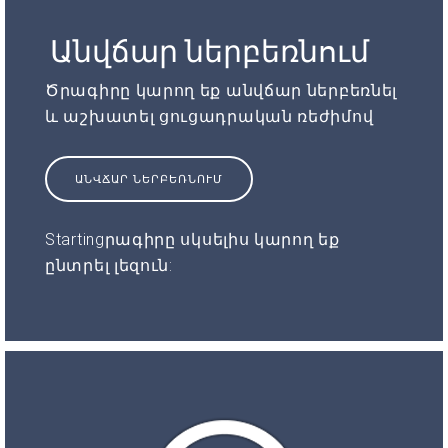
Անվճար ներբեռնում
Ծրագիրը կարող եք անվճար ներբեռնել
և աշխատել ցուցադրական ռեժիմով
ԱՆՎՃԱՐ ՆԵՐԲԵՌՆՈՒՄ
Startingրագիրը սկսելիս կարող եք
ընտրել լեզուն: