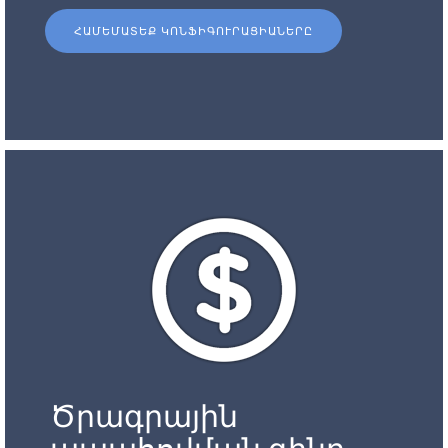
ՀԱՄԵՄԱՏԵՔ ԿՈՆՖԻԳՈՒՐԱՑԻԱՆԵՐԸ
Ծրագրային