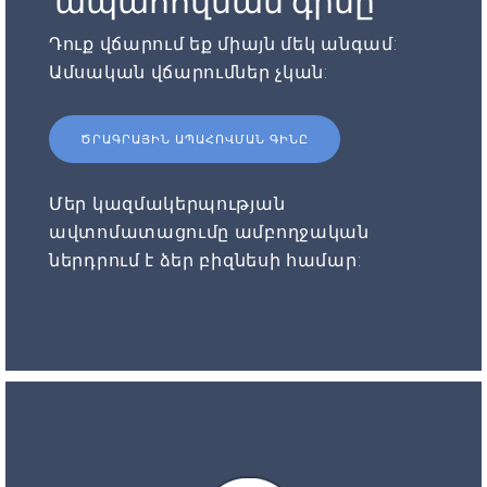
ապահովման գինը
Դուք վճարում եք միայն մեկ անգամ:
Ամսական վճարումներ չկան:
ԾՐԱԳՐԱՅԻՆ ԱՊԱՀՈՎՄԱՆ ԳԻՆԸ
Մեր կազմակերպության
ավտոմատացումը ամբողջական
ներդրում է ձեր բիզնեսի համար: