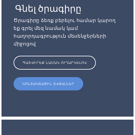
Գնել ծրագիրը
Ծրագիրը ձեռք բերելու համար կարող
եք գրել մեզ նամակ կամ
հաղորդագրություն մեսենջերների
միջոցով
ՊԱՏՎԻՐԵՔ ՆԱՄԱԿ ՈՒՂԱՐԿԵԼՈՎ
ԿՈՆՏԱԿՏԱՅԻՆ ՏՎՅԱԼՆԵՐ