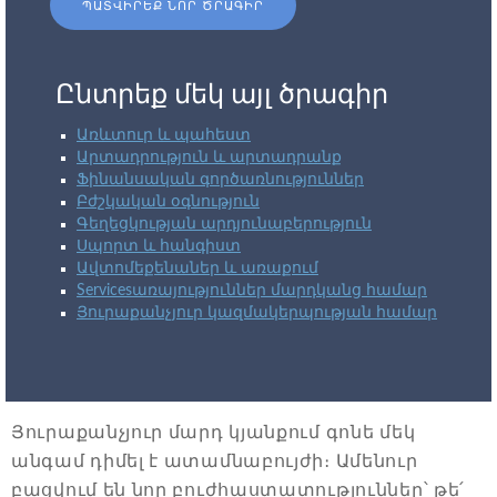
ՊԱՏՎԻՐԵՔ ՆՈՐ ԾՐԱԳԻՐ
Ընտրեք մեկ այլ ծրագիր
Առևտուր և պահեստ
Արտադրություն և արտադրանք
Ֆինանսական գործառնություններ
Բժշկական օգնություն
Գեղեցկության արդյունաբերություն
Սպորտ և հանգիստ
Ավտոմեքենաներ և առաքում
Servicesառայություններ մարդկանց համար
Յուրաքանչյուր կազմակերպության համար
Յուրաքանչյուր մարդ կյանքում գոնե մեկ
անգամ դիմել է ատամնաբույժի։ Ամենուր
բացվում են նոր բուժհաստատություններ՝ թե՛