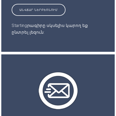
ԱՆՎՃԱՐ ՆԵՐԲԵՌՆՈՒՄ
Startingրագիրը սկսելիս կարող եք
ընտրել լեզուն: