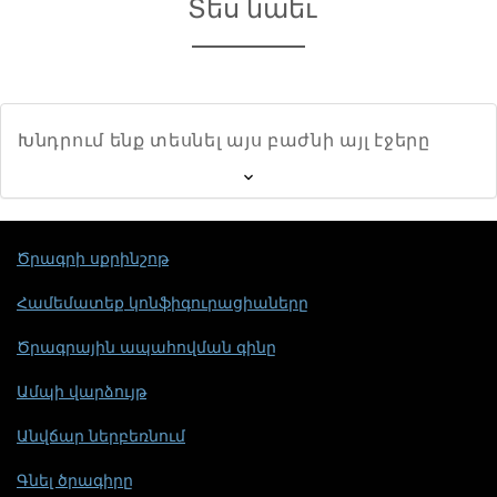
Տես նաեւ
Խնդրում ենք տեսնել այս բաժնի այլ էջերը
Ծրագրի սքրինշոթ
Համեմատեք կոնֆիգուրացիաները
Ծրագրային ապահովման գինը
Ամպի վարձույթ
Անվճար ներբեռնում
Գնել ծրագիրը