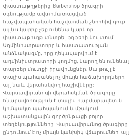
փաստաթղթերից: Barbershop ծրագրի
օգնությամբ ավտոմատացված
հաշվապահական հաշվառման շնորհիվ դուք
այլևս կարիք չեք ունենա կարևոր
փաստաթուղթ փնտրել թղթերի կույտում:
Ադմինիստրատորը և հաստատության
անձնակազմը, որը ղեկավարվում է
ադմինիստրատորի կողմից, կարող են ունենալ
տարբեր մուտքի իրավունքներ: Սա թույլ է
տալիս պահպանել ոչ միայն հաճախորդների,
այլ նաև վերահսկվող հաշիվները։
Վարսավիրանոցի վերահսկման ծրագիրը
հնարավորություն է տալիս հարմարավետ և
կոմպակտ պահպանում և մշակում
աշխատանքային գործընթացի բոլոր
տեղեկությունները: Վարսավիրանոց ծրագիրը
ընդունում է ոչ միայն կանխիկ վճարումներ, այլ