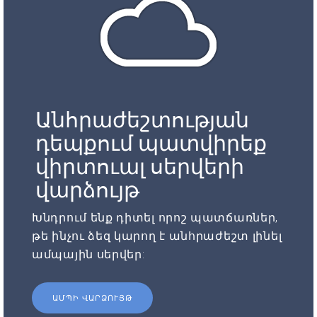
Անհրաժեշտության
դեպքում պատվիրեք
վիրտուալ սերվերի
վարձույթ
Խնդրում ենք դիտել որոշ պատճառներ,
թե ինչու ձեզ կարող է անհրաժեշտ լինել
ամպային սերվեր:
ԱՄՊԻ ՎԱՐՁՈՒՅԹ