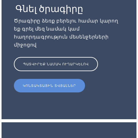
Գնել ծրագիրը
Ծրագիրը ձեռք բերելու համար կարող
եք գրել մեզ նամակ կամ
հաղորդագրություն մեսենջերների
միջոցով
ՊԱՏՎԻՐԵՔ ՆԱՄԱԿ ՈՒՂԱՐԿԵԼՈՎ
ԿՈՆՏԱԿՏԱՅԻՆ ՏՎՅԱԼՆԵՐ