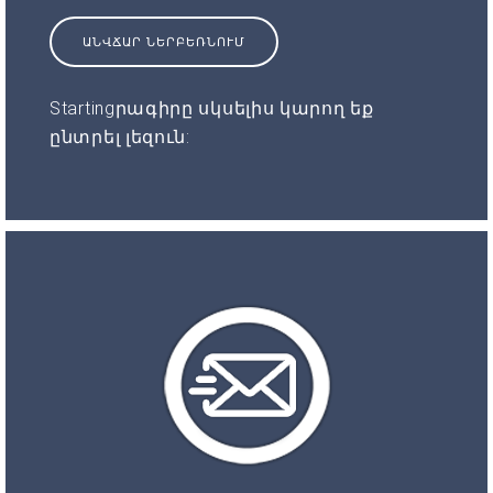
ԱՆՎՃԱՐ ՆԵՐԲԵՌՆՈՒՄ
Startingրագիրը սկսելիս կարող եք
ընտրել լեզուն: