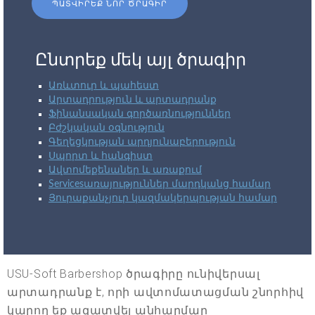
ՊԱՏՎԻՐԵՔ ՆՈՐ ԾՐԱԳԻՐ
Ընտրեք մեկ այլ ծրագիր
Առևտուր և պահեստ
Արտադրություն և արտադրանք
Ֆինանսական գործառնություններ
Բժշկական օգնություն
Գեղեցկության արդյունաբերություն
Սպորտ և հանգիստ
Ավտոմեքենաներ և առաքում
Servicesառայություններ մարդկանց համար
Յուրաքանչյուր կազմակերպության համար
USU-Soft Barbershop ծրագիրը ունիվերսալ
արտադրանք է, որի ավտոմատացման շնորհիվ
կարող եք ազատվել անհարմար