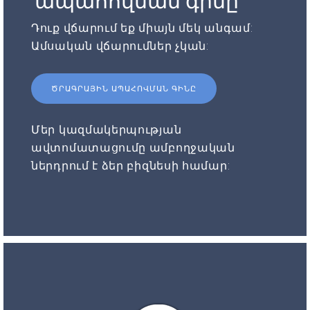
ապահովման գինը
Դուք վճարում եք միայն մեկ անգամ:
Ամսական վճարումներ չկան:
ԾՐԱԳՐԱՅԻՆ ԱՊԱՀՈՎՄԱՆ ԳԻՆԸ
Մեր կազմակերպության
ավտոմատացումը ամբողջական
ներդրում է ձեր բիզնեսի համար: