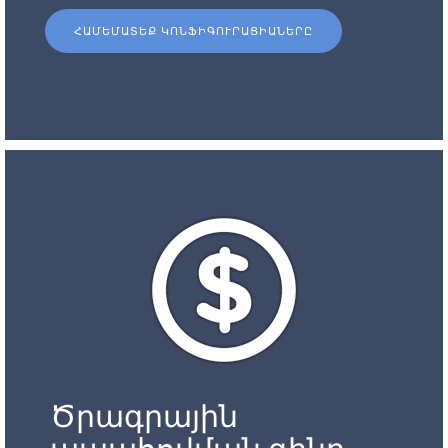
ՀԱՄԵՄԱՏԵՔ ԿՈՆՖԻԳՈՒՐԱՑԻԱՆԵՐԸ
Ծրագրային