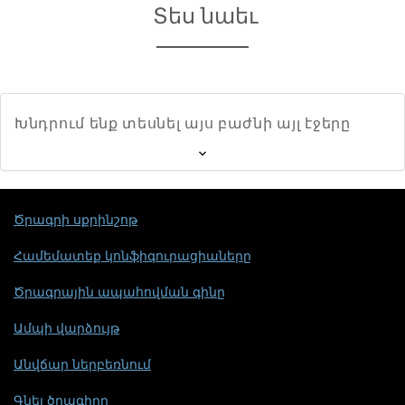
Տես նաեւ
Խնդրում ենք տեսնել այս բաժնի այլ էջերը
Ծրագրի սքրինշոթ
Համեմատեք կոնֆիգուրացիաները
Ծրագրային ապահովման գինը
Ամպի վարձույթ
Անվճար ներբեռնում
Գնել ծրագիրը