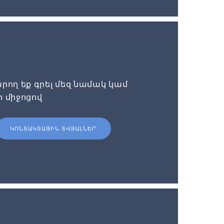
րող եք գրել մեզ նամակ կամ
ի միջոցով
ԿՈՆՏԱԿՏԱՅԻՆ ՏՎՅԱԼՆԵՐ