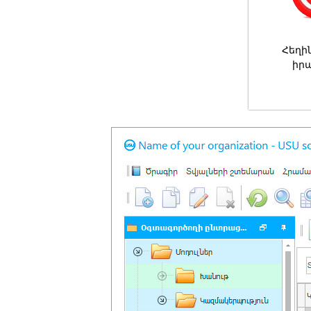
Հեղի
իր