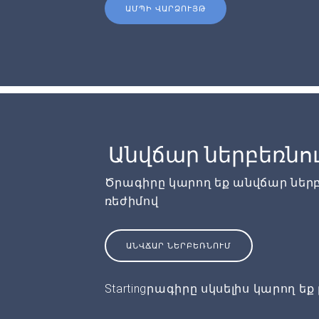
ԱՄՊԻ ՎԱՐՁՈՒՅԹ
Անվճար ներբեռնո
Ծրագիրը կարող եք անվճար ներ
ռեժիմով
ԱՆՎՃԱՐ ՆԵՐԲԵՌՆՈՒՄ
Startingրագիրը սկսելիս կարող եք 