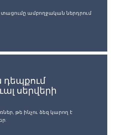
տացումը ամբողջական ներդրում
 դեպքում
ալ սերվերի
եր, թե ինչու ձեզ կարող է
եր: