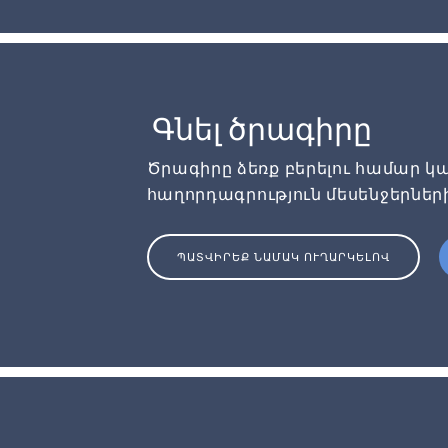
Գնել ծրագիրը
Ծրագիրը ձեռք բերելու համար կա
հաղորդագրություն մեսենջերներ
ՊԱՏՎԻՐԵՔ ՆԱՄԱԿ ՈՒՂԱՐԿԵԼՈՎ