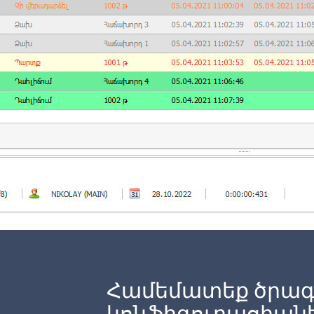
Համեմատեք ծրագ
կոնֆիգուրացիան