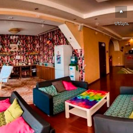
Մենյու