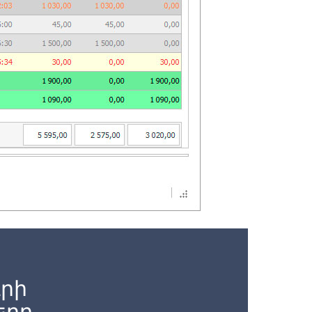
րի
երը