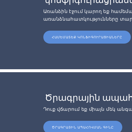
Առանձին էջում կարող եք համե
առանձնահատկությունները տար
ՀԱՄԵՄԱՏԵՔ ԿՈՆՖԻԳՈՒՐԱՑԻԱՆԵՐԸ
Ծրագրային ապահ
Դուք վճարում եք միայն մեկ անգ
ԾՐԱԳՐԱՅԻՆ ԱՊԱՀՈՎՄԱՆ ԳԻՆԸ